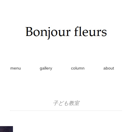
menu
gallery
column
about
子ども教室