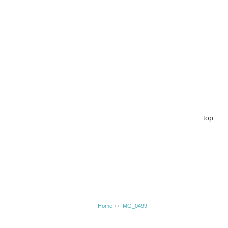
top
Home
› ›
IMG_0499