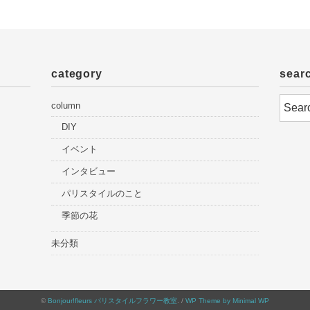
category
sear
column
DIY
イベント
インタビュー
パリスタイルのこと
季節の花
未分類
©
Bonjour!fleurs パリスタイルフラワー教室
. /
WP Theme by Minimal WP