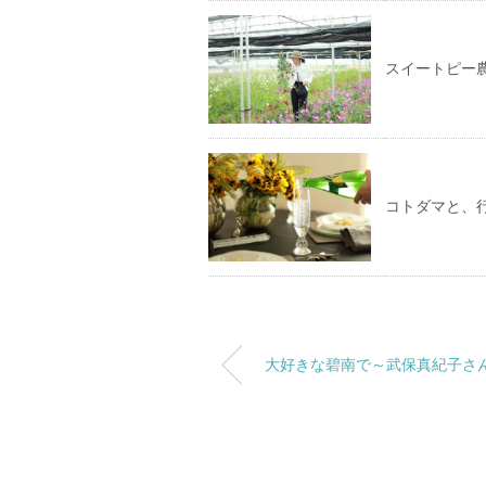
スイートピー
コトダマと、
大好きな碧南で～武保真紀子さ