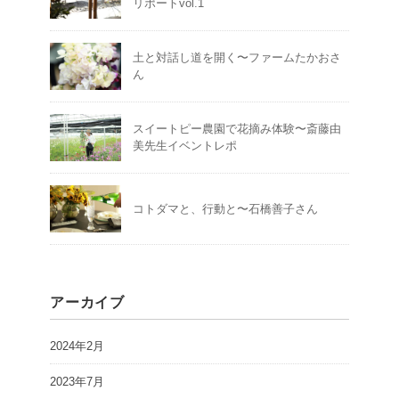
リポートvol.1
土と対話し道を開く〜ファームたかおさ
ん
スイートピー農園で花摘み体験〜斎藤由
美先生イベントレポ
コトダマと、行動と〜石橋善子さん
アーカイブ
2024年2月
2023年7月