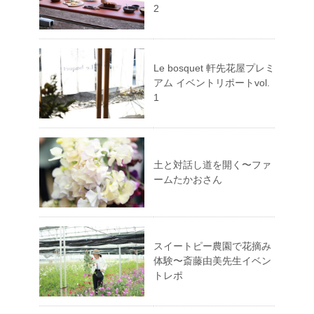
2
Le bosquet 軒先花屋プレミ
アム イベントリポートvol.
1
土と対話し道を開く〜ファ
ームたかおさん
スイートピー農園で花摘み
体験〜斎藤由美先生イベン
トレポ