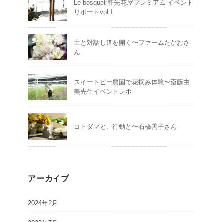
Le bosquet 軒先花屋プレミアム イベント
リポートvol.1
土と対話し道を開く〜ファームたかおさ
ん
スイートピー農園で花摘み体験〜斎藤由
美先生イベントレポ
コトダマと、行動と〜石橋善子さん
アーカイブ
2024年2月