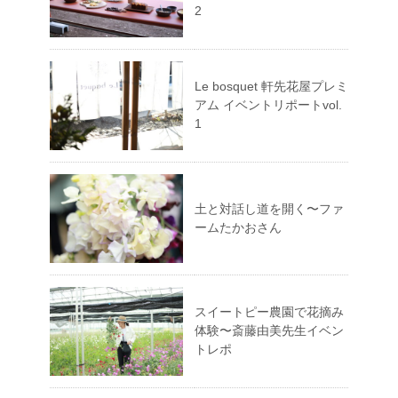
2
Le bosquet 軒先花屋プレミ
アム イベントリポートvol.
1
土と対話し道を開く〜ファ
ームたかおさん
スイートピー農園で花摘み
体験〜斎藤由美先生イベン
トレポ