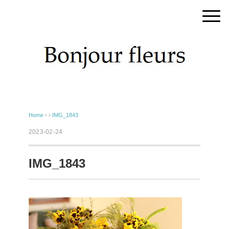
Home
› ›
IMG_1843
2023-02-24
IMG_1843