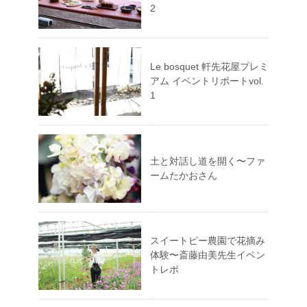
2
Le bosquet 軒先花屋プレミ
アム イベントリポートvol.
1
土と対話し道を開く〜ファ
ームたかおさん
スイートピー農園で花摘み
体験〜斎藤由美先生イベン
トレポ