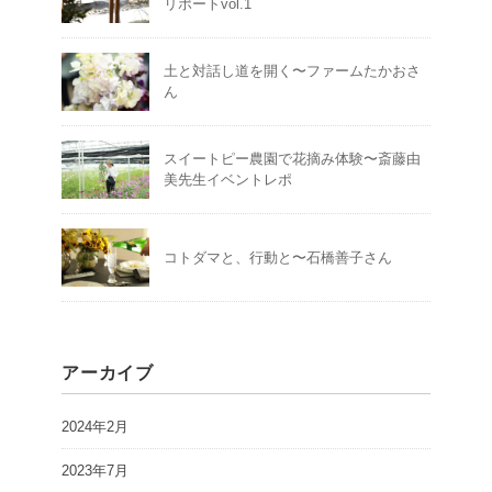
リポートvol.1
土と対話し道を開く〜ファームたかおさ
ん
スイートピー農園で花摘み体験〜斎藤由
美先生イベントレポ
コトダマと、行動と〜石橋善子さん
アーカイブ
2024年2月
2023年7月