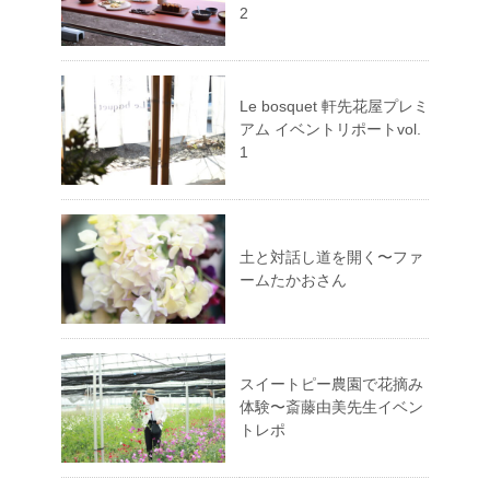
2
Le bosquet 軒先花屋プレミ
アム イベントリポートvol.
1
土と対話し道を開く〜ファ
ームたかおさん
スイートピー農園で花摘み
体験〜斎藤由美先生イベン
トレポ