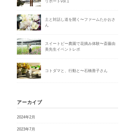
リポートvol.1
土と対話し道を開く〜ファームたかおさ
ん
スイートピー農園で花摘み体験〜斎藤由
美先生イベントレポ
コトダマと、行動と〜石橋善子さん
アーカイブ
2024年2月
2023年7月