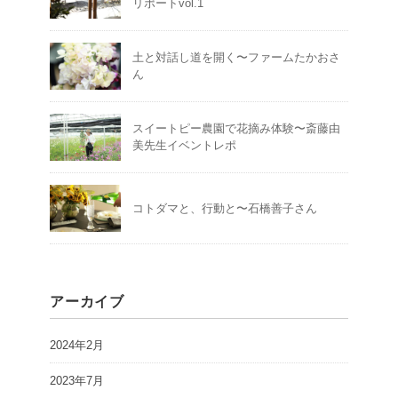
リポートvol.1
土と対話し道を開く〜ファームたかおさ
ん
スイートピー農園で花摘み体験〜斎藤由
美先生イベントレポ
コトダマと、行動と〜石橋善子さん
アーカイブ
2024年2月
2023年7月