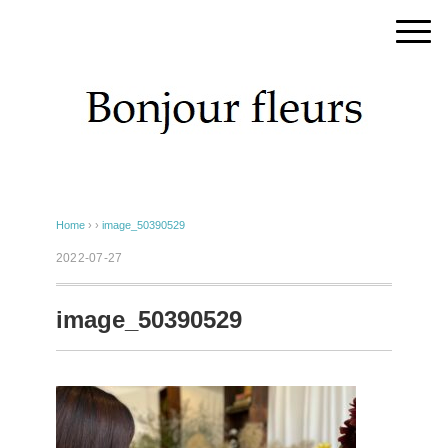
Home
› ›
image_50390529
2022-07-27
image_50390529