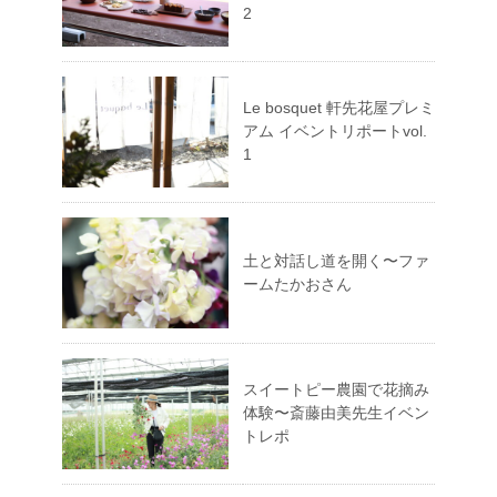
2
Le bosquet 軒先花屋プレミ
アム イベントリポートvol.
1
土と対話し道を開く〜ファ
ームたかおさん
スイートピー農園で花摘み
体験〜斎藤由美先生イベン
トレポ