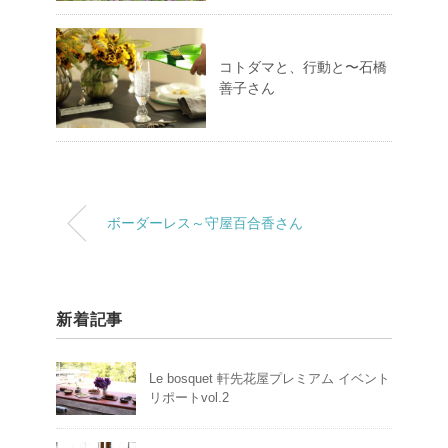
コトダマと、行動と〜石橋
善子さん
ボーダーレス～守屋百合香さん
新着記事
Le bosquet 軒先花屋プレミアム イベント
リポートvol.2