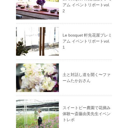
アム イベントリポートvol.
2
Le bosquet 軒先花屋プレミ
アム イベントリポートvol.
1
土と対話し道を開く〜ファ
ームたかおさん
スイートピー農園で花摘み
体験〜斎藤由美先生イベン
トレポ