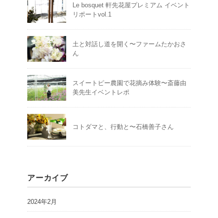
Le bosquet 軒先花屋プレミアム イベント
リポートvol.1
土と対話し道を開く〜ファームたかおさ
ん
スイートピー農園で花摘み体験〜斎藤由
美先生イベントレポ
コトダマと、行動と〜石橋善子さん
アーカイブ
2024年2月